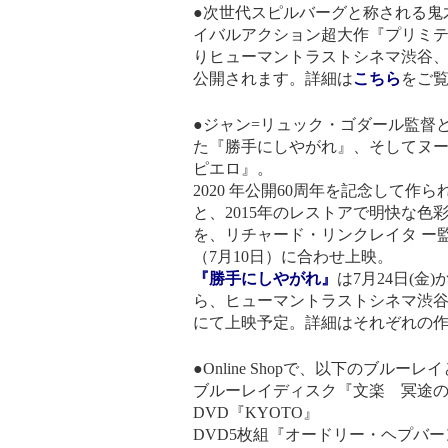
●次世代スピルバーグと称される鬼
イバルアクション超大作『プリミティ
りヒューマントラストシネマ渋谷、
公開されます。詳細は
こちら
をご
●ジャン=リュック・ゴダール監督
た『勝手にしやがれ』、そしてヌ
ピエロ』。
2020 年公開60周年を記念して作
と、2015年のレストアで明快な色
を、リチャード・リンクレイタ ー
（7月10日）に合わせ上映。
『勝手にしやがれ』
は7月24日(金)
ら、ヒューマントラストシネマ渋谷、
にて上映予定。詳細はそれぞれの
●Online Shopで、以下のブル
ブルーレイディスク『文楽 冥途の飛脚 
DVD『KYOTO』
DVD5枚組『オードリー・ヘプバー