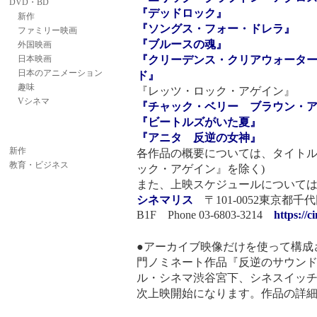
劇場公開
『デッドロック』
DVD・BD
『ソングス・フォー・ドレラ』
新作
『ブルースの魂』
ファミリー映画
『クリーデンス・クリアウォータ
外国映画
日本映画
ド』
日本のアニメーション
『レッツ・ロック・アゲイン』
趣味
『チャック・ベリー ブラウン・
Vシネマ
『ビートルズがいた夏』
『アニタ 反逆の女神』
各作品の概要については、タイトル
ック・アゲイン』を除く)
新作
また、上映スケジュールについては
教育・ビジネス
シネマリス
〒101-0052東京都
B1F Phone 03-6803-3214
https://c
●アーカイブ映像だけを使って構成
門ノミネート作品『反逆のサウンドトラッ
ル・シネマ渋谷宮下、シネスイッ
次上映開始になります。作品の詳